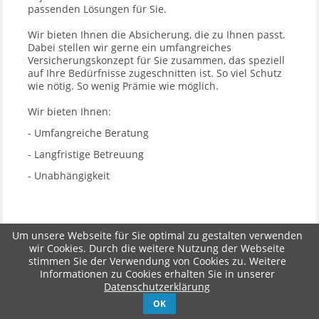
passenden Lösungen für Sie.
Wir bieten Ihnen die Absicherung, die zu Ihnen passt.
Dabei stellen wir gerne ein umfangreiches
Versicherungskonzept für Sie zusammen, das speziell
auf Ihre Bedürfnisse zugeschnitten ist. So viel Schutz
wie nötig. So wenig Prämie wie möglich.
Wir bieten Ihnen:
- Umfangreiche Beratung
- Langfristige Betreuung
- Unabhängigkeit
Um unsere Webseite für Sie optimal zu gestalten verwenden
wir Cookies. Durch die weitere Nutzung der Webseite
stimmen Sie der Verwendung von Cookies zu. Weitere
Informationen zu Cookies erhalten Sie in unserer
Impressum
|
Kontakt
|
Datenschutz
|
Erstinformation
Datenschutzerklärung
©2026
ais-versicherungsmakler.de
OK